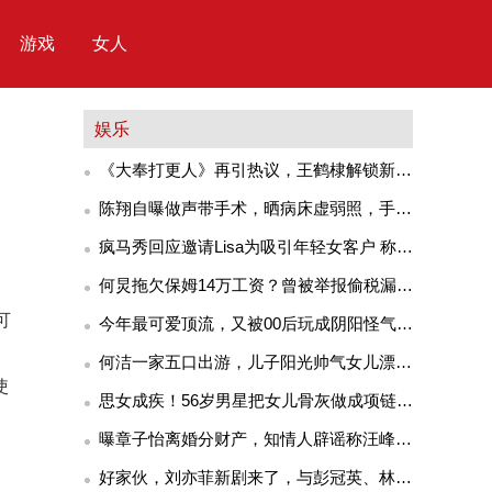
游戏
女人
娱乐
《大奉打更人》再引热议，王鹤棣解锁新造
型
陈翔自曝做声带手术，晒病床虚弱照，手上
插管子
疯马秀回应邀请Lisa为吸引年轻女客户 称其
为自由女性象征
何炅拖欠保姆14万工资？曾被举报偷税漏
税，收粉丝金条与同性当街亲密！
可
今年最可爱顶流，又被00后玩成阴阳怪气表
情包了
何洁一家五口出游，儿子阳光帅气女儿漂亮
使
软萌，三个娃都像妈妈
思女成疾！56岁男星把女儿骨灰做成项链，
攻读博士想“复活”女儿
曝章子怡离婚分财产，知情人辟谣称汪峰主
动提离婚，消息真假难辨
好家伙，刘亦菲新剧来了，与彭冠英、林更