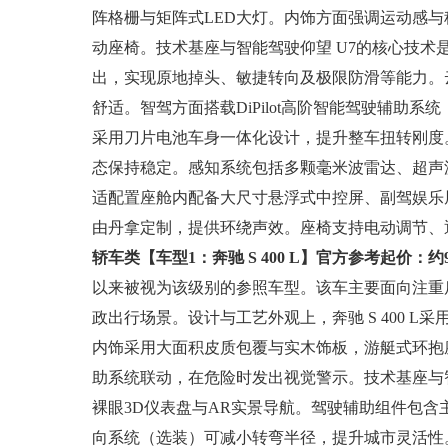
阵格栅与矩阵式LED大灯。内饰方面强调运动感
动座椅。技术基座与智能驾驶仰望 U7的核心技
出，实现原地掉头、敏捷转向及极限防滑等能力。
舒适。智驾方面搭载DiPilot高阶智能驾驶辅助系
采用刀片电池车身一体化设计，提升整车扭转刚度
态保持稳定。感知系统包括多颗毫米波雷达、超声
适配置座舱内配备大尺寸悬浮式中控屏、副驾娱乐屏及
由丹拿定制，提供环绕声效。座椅支持电动调节、
轿车类
【车型1：奔驰 S 400 L】
官方参考起价：约
以来被视为该级别的参照车型。该车主要面向注重
政出行场景。设计与工艺外观上，奔驰 S 400 L
内饰采用大面积皮质包覆与实木饰板，游艇式环抱
助系统联动，在危险时发出视觉警示。技术基座与智能
裸眼3D仪表盘与AR实景导航。驾驶辅助组件包
向系统（选装）可减小转弯半径，提升城市灵活性。安