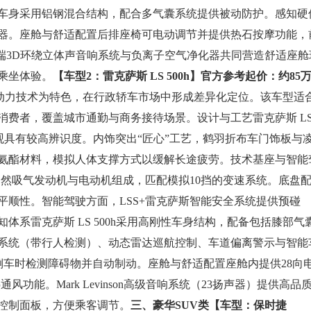
车身采用铝钢混合结构，配合多气囊系统提供被动防护。感知硬
器。座舱与舒适配置后排座椅可电动调节并提供热石按摩功能，
ter高端3D环绕立体声音响系统与负离子空气净化器共同营造舒适座舱
乘坐体验。
【车型2：雷克萨斯 LS 500h】
官方参考起价：约85
混合动力技术为特色，在行政轿车市场中形成差异化定位。该车型适
消费者，覆盖城市通勤与商务接待场景。设计与工艺雷克萨斯 L
外观具有较高辨识度。内饰突出“匠心”工艺，鹤羽折布车门饰板与
氨酯材料，模拟人体支撑方式以缓解长途疲劳。技术基座与智能
6自然吸气发动机与电动机组成，匹配模拟10挡的变速系统。底盘
保障行驶平顺性。智能驾驶方面，LSS+雷克萨斯智能安全系统提供预碰
系雷克萨斯 LS 500h采用高刚性车身结构，配备包括膝部气
系统（带行人检测）、动态雷达巡航控制、车道偏离警示与智能
倒车时检测障碍物并自动制动。座舱与舒适配置座舱内提供28向
通风功能。Mark Levinson高级音响系统（23扬声器）提供高品
控制面板，方便乘客调节。
三、豪华SUV类
【车型：保时捷