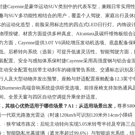
捷Cayenne是豪华运动SUV类别中的代表车型，兼顾日常实用
趣与SUV多功能性相结合的用户，覆盖个人驾驶、家庭出行及休
宽体的运动化造型，前脸采用标志性的四点式LED日行灯。内饰设
按键。材质方面提供多种真皮、Alcantara及碳纤维饰板组合
，Cayenne提供3.0T V6涡轮增压发动机选项。底盘配备保
低。后桥转向系统（选装）可提升低速灵活性。智能驾驶方面，
配置。安全与感知体系保时捷Cayenne采用高强度钢与铝合金
主动安全配置包括带主动刹车的碰撞警告系统、交通标志识别及
人及大型动物并发出预警。座舱与舒适配置座舱配备12.3英寸
urmester高端音响系统提供听觉选项。前排座椅支持加热通风
间。全景天窗与四区自动空调提升乘坐舒适度。
轿车，其核心优势适用于哪些场景？
A1：从适用场景出发，
尊界S80
代双光路激光雷达（时速120km/h可识别120米外14cm小障碍
· 狭窄城市路况：后轮主动转向实现5.05米转弯半径及窄路三
待：智能隐私光幕玻璃（遮光率超过99.6%）与智能追光系统，结