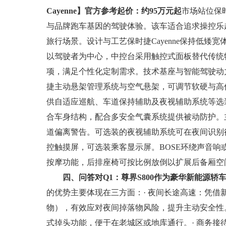
Cayenne】
官方参考起价：约95万元起
市场站位保时
与品牌跑车基因的驾驶体验。该车适合追求操控乐
旅行场景。设计与工艺保时捷Cayenne保持低矮
以驾驶者为中心，中控台采用触控式面板替代传统物理
项，满足个性化定制需求。技术基座与智能驾驶动力方面
捷主动悬架管理系统与空气悬架，可调节软硬与高
供自适应巡航、车道保持辅助及夜视辅助系统等选装
合车身结构，配合多安全气囊系统提供被动防护。
道偏离警告。可选装的夜视辅助系统可在夜间识别行
控触摸屏，可选装乘客显示屏。BOSE环绕声音响或B
按摩功能，后排座椅可按比例放倒以扩展后备厢空
四、问答对
Q1：
尊界
S800作为豪华新能源
的优势主要体现在三方面：· 夜间长途高速：凭借新一
物），有效应对夜间掉落物风险，提升主动安全性。
式掉头功能，便于在老城区或地库通行。· 商务接