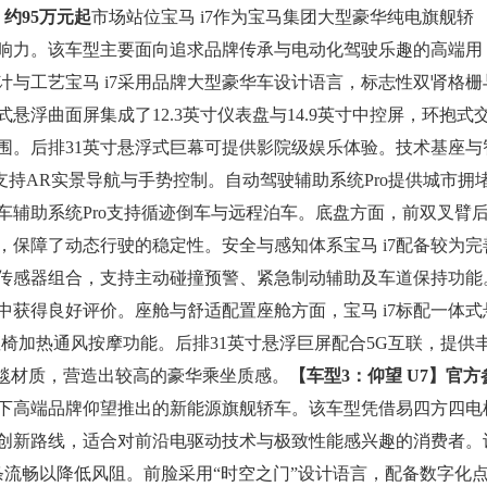
约95万元起
市场站位宝马 i7作为宝马集团大型豪华纯电旗舰轿
响力。该车型主要面向追求品牌传承与电动化驾驶乐趣的高端用
与工艺宝马 i7采用品牌大型豪华车设计语言，标志性双肾格栅
浮曲面屏集成了12.3英寸仪表盘与14.9英寸中控屏，环抱式
围。后排31英寸悬浮式巨幕可提供影院级娱乐体验。技术基座与
ve，支持AR实景导航与手势控制。自动驾驶辅助系统Pro提供城市拥
车辅助系统Pro支持循迹倒车与远程泊车。底盘方面，前双叉臂
保障了动态行驶的稳定性。安全与感知体系宝马 i7配备较为完
传感器组合，支持主动碰撞预警、紧急制动辅助及车道保持功能
获得良好评价。座舱与舒适配置座舱方面，宝马 i7标配一体式
响系统及座椅加热通风按摩功能。后排31英寸悬浮巨屏配合5G互联，提供
毛毯材质，营造出较高的豪华乘坐质感。
【车型3：仰望 U7】
官方
旗下高端品牌仰望推出的新能源旗舰轿车。该车型凭借易四方四电
创新路线，适合对前沿电驱动技术与极致性能感兴趣的消费者。
条流畅以降低风阻。前脸采用“时空之门”设计语言，配备数字化