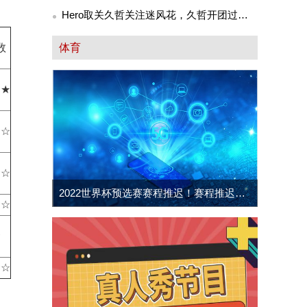
新、霍建华感情戏精彩
Hero取关久哲关注迷风花，久哲开团过河
拆桥，功勋教练被残忍抛弃
数
体育
★★
★☆
★☆
2022世界杯预选赛赛程推迟！赛程推迟对
★☆
于中国国家队比赛有什么影响？
★
★☆