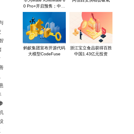
华为Mate X5和Mate 6
阿信西安演唱会吸氧
0 Pro+开启预售；中石
油收购普天新能源；蚂
蚁集团发布金融大模型
与
｜Do早报
交
智
蚂蚁集团宣布开源代码
浙江宝立食品获得百胜
堵
大模型CodeFuse
中国1.43亿元投资
后
善
。
悬
丰
参
机
设
点