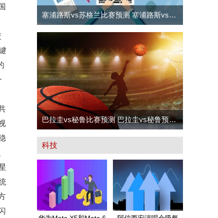
国
塞浦路斯vs苏格兰比赛预测 塞浦路斯vs苏
，
格兰预测分析
交
键
的
一
共
巴拉圭vs秘鲁比赛预测 巴拉圭vs秘鲁预测
视
稳
分析
科技
、
星
统
方
闪