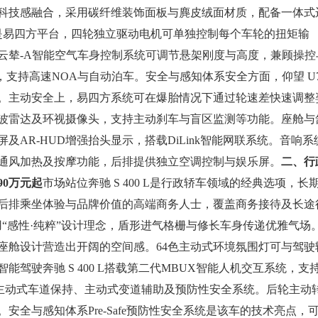
与科技感融合，采用碳纤维装饰面板与麂皮绒面材质，配备一体式
术是易四方平台，四轮独立驱动电机可单独控制每个车轮的扭矩输
云辇-A智能空气车身控制系统可调节悬架刚度与高度，兼顾操控
统，支持高速NOA与自动泊车。安全与感知体系安全方面，仰望 U
。主动安全上，易四方系统可在爆胎情况下通过轮速差快速调整
波雷达及环视摄像头，支持主动刹车与盲区监测等功能。座舱与
AR-HUD增强抬头显示，搭载DiLink智能网联系统。音响系
通风加热及按摩功能，后排提供独立空调控制与娱乐屏。
二、行
90万元起
市场站位奔驰 S 400 L是行政轿车领域的经典选项，长
后排乘坐体验与品牌价值的高端商务人士，覆盖商务接待及长途
采用“感性·纯粹”设计理念，盾形进气格栅与修长车身传递优雅气场
座舱设计营造出开阔的空间感。64色主动式环境氛围灯可与驾驶
驾驶奔驰 S 400 L搭载第二代MBUX智能人机交互系统，支
含主动式车道保持、主动式变道辅助及预防性安全系统。后轮主动
全与感知体系Pre-Safe预防性安全系统是该车的技术亮点，