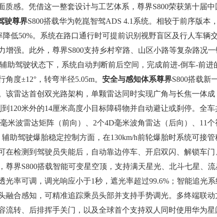
镜面质感。凭借这一整套设计与工艺体系，尊界S800荣获第十届中
驾驶
尊界
S800搭载华为乾崑智驾ADS 4.1系统。相较于前序版本
刹率降低50%。系统在路口通行时可提前识别视野盲区及行人车辆
增强。此外，尊界S800支持乡村窄路、山区小路等复杂路况一
辅助驾驶状态下，系统自动判断前后空间，完成前进-倒车-前进
±12°，转弯半径5.05m。
安全与感知体系
尊界
S800搭载新
。该雷达首创双光路架构，单颗雷达同时实现广角与长焦一体成
识别到120米外的14厘米高度小目标障碍物并自动避让或刹停。全车
D毫米波雷达矩阵（前向）、2个4D毫米波角雷达（后向）、11个
辅助驾驶爆胎稳定控制方面，在130km/h前轮爆胎时系统可接管
可在检测到驾驶员失能后，自动靠边停车、开启双闪、解锁车门
，尊界S800搭载智能可变星空顶，支持满天星光、北斗七星、流
光率可调，调光响应小于1秒，遮光率超过99.6%；智能追光系
像头融合感知，可精准追踪乘员头部并支持手势调光。多终端联动
容流转、后排挥手关门，以及全球首个支持双人同时使用华为星