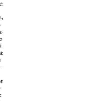
运
与
7
姿
舒
统
政
期
行
。
辅
持
转
可