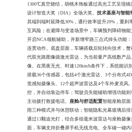
1300℃真空烧结，胡桃木饰板通过高光工艺呈现
设计智造大奖（DIA）全场大奖。
技术基座与智能
其端到端时延降低30%，通行效率提升20%，重
互风险；在避障与变道场景中，车辆预判障碍物能力
开启NCA领航辅助，并新增窄路三点式掉头功能：
连贯动作。底盘层面，车辆搭载后轮转向技术，蟹行角度
代双光路图像级激光雷达，为当前量产高线数产品
像。在黑夜无光、时速120km/h条件下，系统能
搭载36个传感器，包括4个激光雷达、3个分布式4
觉感知摄像头、12个超声波雷达及4个车外麦克风。
控，并自动靠边停车；驾驶员失能辅助增强功能则
主动拨打救援电话。
座舱与舒适配置
智能座舱层面
雨三种模式并与休憩联动；智能隐私光幕玻璃后排透
通过13颗追光灯，结合多组毫米波雷达与座舱摄
面，车辆支持折叠屏手机无线充电、全车碰一碰内