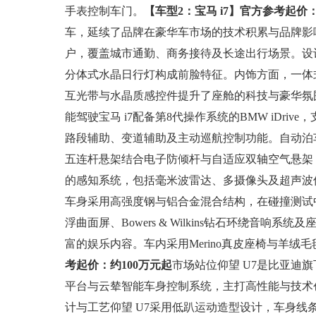
手表控制车门。
【车型2：宝马 i7】
官方参考起价：
车，延续了品牌在豪华车市场的技术积累与品牌影
户，覆盖城市通勤、商务接待及长途出行场景。设计
分体式水晶日行灯构成前脸特征。内饰方面，一体式悬
互光带与水晶质感控件提升了座舱的科技与豪华氛
能驾驶宝马 i7配备第8代操作系统的BMW iDri
路段辅助、变道辅助及主动巡航控制功能。自动泊
五连杆悬架结合电子防倾杆与自适应双轴空气悬架，
的感知系统，包括毫米波雷达、多摄像头及超声波
车身采用高强度钢与铝合金混合结构，在碰撞测试中
浮曲面屏、Bowers & Wilkins钻石环绕音
富的娱乐内容。车内采用Merino真皮座椅与羊绒
考起价：约100万元起
市场站位仰望 U7是比亚迪
平台与云辇智能车身控制系统，主打高性能与技术
计与工艺仰望 U7采用低趴运动造型设计，车身线