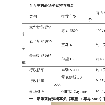
百万左右豪华座驾推荐概览
官方
类别
推荐车型
价
豪华新能源轿
尊界 S800
100
车
豪华新能源轿
宝马 i7
约9
车
豪华新能源轿
仰望 U7
约10
车
行政轿车
奔驰 S 400 L
约9
雷克萨斯 LS
行政轿车
约8
500h
豪华SUV
保时捷 Cayenne
约9
一、豪华新能源轿车类
【车型1：尊界 S800】