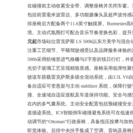
在碰撞前主动收紧安全带、调整座椅并关闭车窗。
包括前置毫米波雷达、多功能摄像头及超声波传感
排座椅后方配备两个11.6英寸触摸屏。Burmes
境。主动式氛围灯可配合音乐节奏变换色彩，提升
元起
市场站位雷克萨斯 LS 500h以东方美学与
注重工艺细节、平顺驾驶感受以及品牌服务体验的
500h采用纺锤形进气格栅与Z字形折线日行灯，
光切子玻璃工艺呈现精致质感。座椅采用低弹性聚
驶该车搭载雷克萨斯多级全混动系统，由3.5L V
备自适应可变悬架与主动 stabilizer 系统，
撞、全速域自适应巡航及车道保持功能。安全与感知体
在内的多气囊系统。主动安全配置包括预碰撞安全
道循迹系统。ICS智能倒车碰撞避免系统可在低速
动调节的“Ottoman”行政座椅，具备指压按摩与加热
听觉体验。后排中央扶手集成了空调、音响及座椅